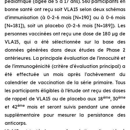
pédiatrique (âgée de 5 à 17 ans). 560 participants en
bonne santé ont reçu soit VLA15 selon deux schémas
d'immunisation (à 0-2-6 mois [N=190] ou à 0-6 mois
[N=181]), soit un placebo (0-2-6 mois [N=189]). Les
personnes vaccinées ont reçu une dose de 180 µg de
VLA15, qui a été sélectionnée sur la base des
données générées dans deux études de Phase 2
antérieures. La principale évaluation de l'innocuité et
de l'immunogénicité (critère d'évaluation principal) a
été effectuée un mois après l'achèvement du
calendrier de vaccination de la série primaire. Tous
les participants éligibles à l’étude ont reçu des doses
ème
ème
de rappel de VLA15 ou de placebo aux 18
, 30
ème
et 42
mois et seront suivis pendant une année
supplémentaire pour mesurer la persistance des
anticorps.