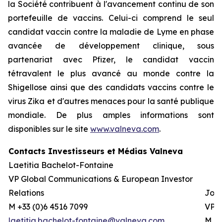
la Société contribuent à l'avancement continu de son
portefeuille de vaccins. Celui-ci comprend le seul
candidat vaccin contre la maladie de Lyme en phase
avancée de développement clinique, sous
partenariat avec Pfizer, le candidat vaccin
tétravalent le plus avancé au monde contre la
Shigellose ainsi que des candidats vaccins contre le
virus Zika et d'autres menaces pour la santé publique
mondiale. De plus amples informations sont
disponibles sur le site
www.valneva.com
.
Contacts Investisseurs et Médias Valneva
Laetitia Bachelot-Fontaine
VP Global Communications & European Investor
Relations
Josh
M +33 (0)6 4516 7099
VP G
laetitia.bachelot-fontaine@valneva.com
M +0